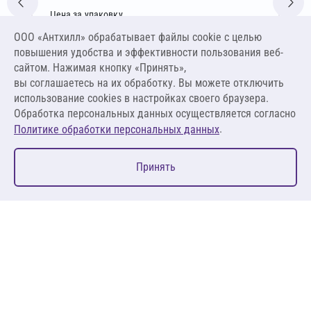
Цена за упаковку
64,18 ₽
ООО «Антхилл» обрабатывает файлы cookie c целью
1,34 ₽ за шт ,
повышения удобства и эффективности пользования веб-
0,04 ₽ за м.п.
сайтом. Нажимая кнопку «Принять»,
вы соглашаетесь на их обработку. Вы можете отключить
В корзину
использование cookies в настройках своего браузера.
Обработка персональных данных осуществляется согласно
.
Политике обработки персональных данных
0
Принять
Главная
Избранное
Корзина
Каталог