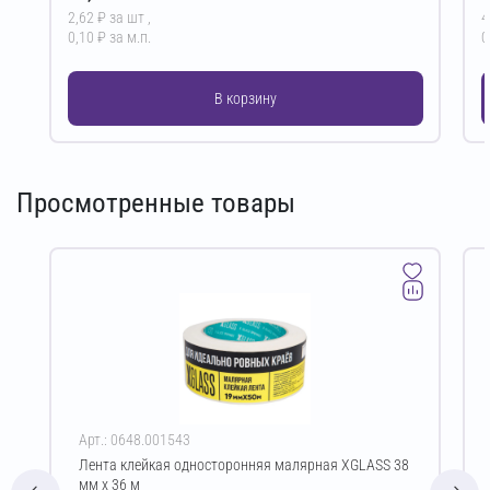
2,62 ₽ за шт ,
4
0,10 ₽ за м.п.
0
В корзину
Просмотренные товары
Арт.: 0648.001543
Лента клейкая односторонняя малярная XGLASS 38
мм х 36 м