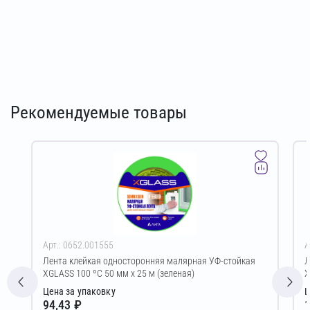
Рекомендуемые товары
Арт.: 0652.001555
А
Лента клейкая односторонняя малярная УФ-стойкая
Л
XGLASS 100 ºС 50 мм х 25 м (зеленая)
X
Цена за упаковку
Ц
94,43 ₽
1