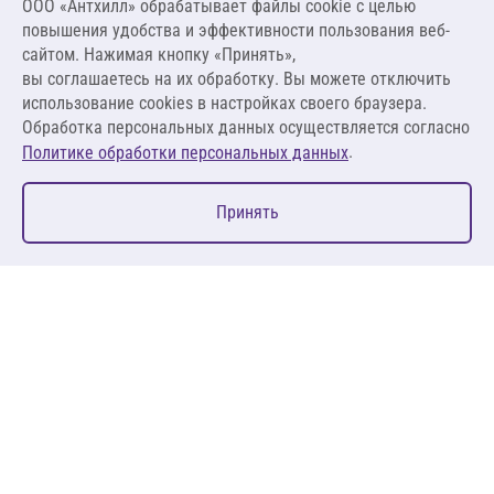
ООО «Антхилл» обрабатывает файлы cookie c целью
154,00 ₽ за л ,
повышения удобства и эффективности пользования веб-
154,00 ₽ за кг
сайтом. Нажимая кнопку «Принять»,
вы соглашаетесь на их обработку. Вы можете отключить
В корзину
использование cookies в настройках своего браузера.
Обработка персональных данных осуществляется согласно
.
Политике обработки персональных данных
0
Принять
Главная
Избранное
Корзина
Каталог
127083, Москва, ул. 8 Марта, д. 1, стр.12, пом. 4/31