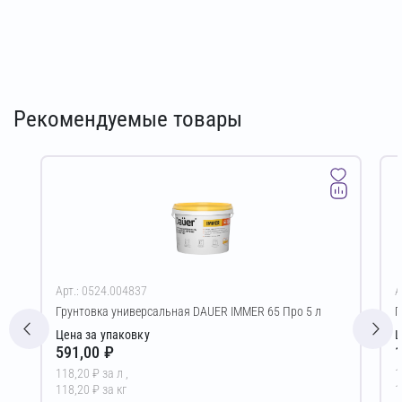
Рекомендуемые товары
Арт.: 0524.004837
А
Грунтовка универсальная DAUER IMMER 65 Про 5 л
Г
Цена за упаковку
Ц
591,00 ₽
1
118,20 ₽ за л ,
1
118,20 ₽ за кг
1