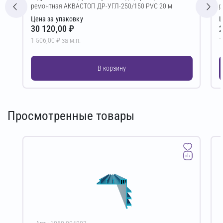
ремонтная АКВАСТОП ДР-УГЛ-250/150 PVC 20 м
р
Цена за упаковку
Ц
30 120,00 ₽
2
1 506,00 ₽ за м.п.
1
В корзину
Просмотренные товары