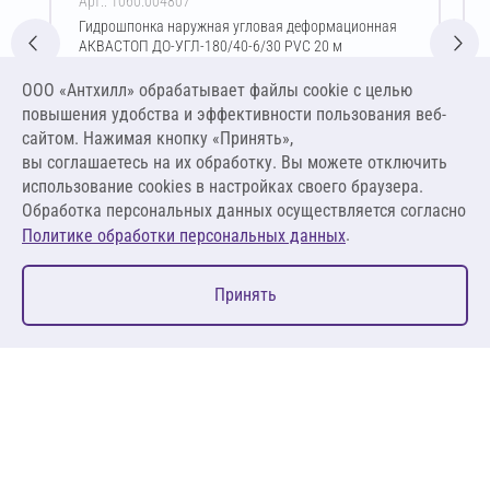
Арт.: 1060.004807
Гидрошпонка наружная угловая деформационная
АКВАСТОП ДО-УГЛ-180/40-6/30 PVC 20 м
Цена за упаковку
ООО «Антхилл» обрабатывает файлы cookie c целью
39 600,00 ₽
повышения удобства и эффективности пользования веб-
1 980,00 ₽ за м.п.
сайтом. Нажимая кнопку «Принять»,
вы соглашаетесь на их обработку. Вы можете отключить
В корзину
использование cookies в настройках своего браузера.
Обработка персональных данных осуществляется согласно
.
Политике обработки персональных данных
0
Принять
Главная
Избранное
Корзина
Каталог