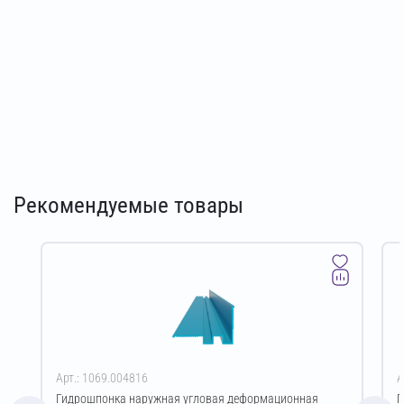
Рекомендуемые товары
Арт.: 1069.004816
А
Гидрошпонка наружная угловая деформационная
Г