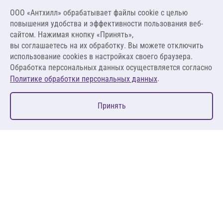
Цена за упаковку
ООО «Антхилл» обрабатывает файлы cookie c целью
39 600,00 ₽
повышения удобства и эффективности пользования веб-
1 980,00 ₽ за м.п.
сайтом. Нажимая кнопку «Принять»,
вы соглашаетесь на их обработку. Вы можете отключить
В корзину
использование cookies в настройках своего браузера.
Обработка персональных данных осуществляется согласно
.
Политике обработки персональных данных
0
Принять
Главная
Избранное
Корзина
Каталог