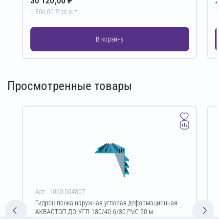
30 120,00 ₽
2
1 506,00 ₽ за м.п.
1
В корзину
Просмотренные товары
Арт.: 1060.004807
Гидрошпонка наружная угловая деформационная
АКВАСТОП ДО-УГЛ-180/40-6/30 PVC 20 м