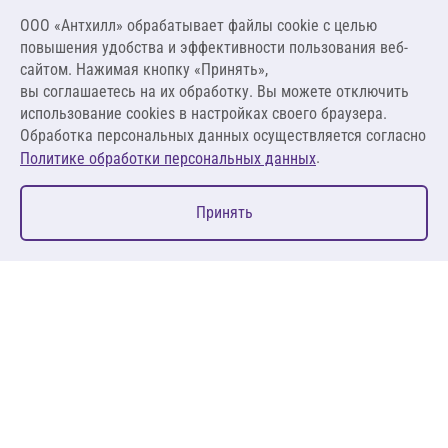
Цена за упаковку
ООО «Антхилл» обрабатывает файлы cookie c целью
39 600,00 ₽
повышения удобства и эффективности пользования веб-
1 980,00 ₽ за м.п.
сайтом. Нажимая кнопку «Принять»,
вы соглашаетесь на их обработку. Вы можете отключить
В корзину
использование cookies в настройках своего браузера.
Обработка персональных данных осуществляется согласно
.
Политике обработки персональных данных
0
Принять
Главная
Избранное
Корзина
Каталог