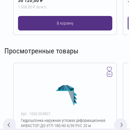
30 120,00 ₽
2
1 506,00 ₽ за м.п.
1
В корзину
Просмотренные товары
Арт.: 1060.004807
Гидрошпонка наружная угловая деформационная
АКВАСТОП ДО-УГЛ-180/40-6/30 PVC 20 м