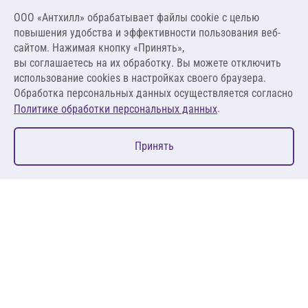
Цена за упаковку
ООО «Антхилл» обрабатывает файлы cookie c целью
39 600,00 ₽
повышения удобства и эффективности пользования веб-
1 980,00 ₽ за м.п.
сайтом. Нажимая кнопку «Принять»,
вы соглашаетесь на их обработку. Вы можете отключить
В корзину
использование cookies в настройках своего браузера.
Обработка персональных данных осуществляется согласно
.
Политике обработки персональных данных
0
Принять
Главная
Избранное
Корзина
Каталог