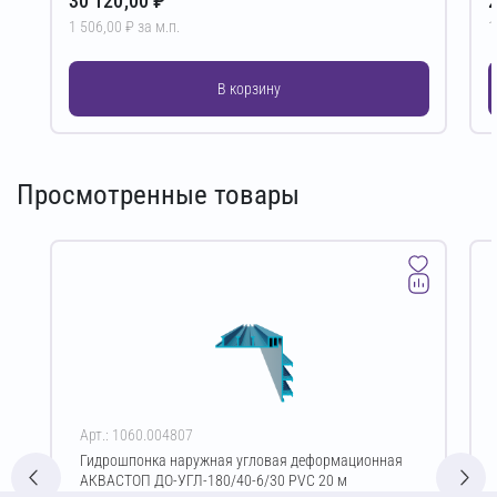
30 120,00 ₽
2
1 506,00 ₽ за м.п.
1
В корзину
Просмотренные товары
Арт.: 1060.004807
Гидрошпонка наружная угловая деформационная
АКВАСТОП ДО-УГЛ-180/40-6/30 PVC 20 м