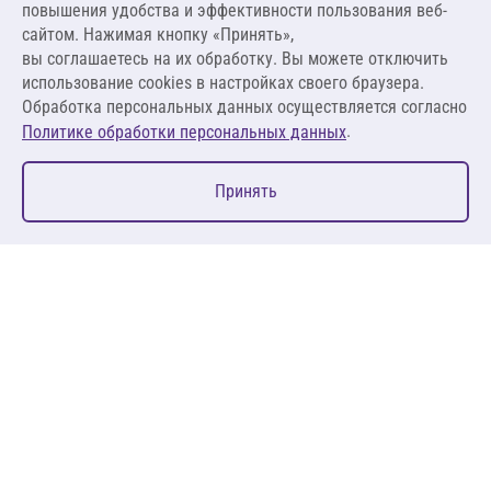
повышения удобства и эффективности пользования веб-
1 980,00 ₽ за м.п.
сайтом. Нажимая кнопку «Принять»,
вы соглашаетесь на их обработку. Вы можете отключить
В корзину
использование cookies в настройках своего браузера.
Обработка персональных данных осуществляется согласно
.
Политике обработки персональных данных
0
Принять
Главная
Избранное
Корзина
Каталог
127083, Москва, ул. 8 Марта, д. 1, стр.12, пом. 4/31
Пн-Пт: 09:00-18:00