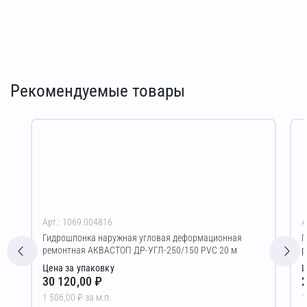
Рекомендуемые товары
Арт.: 1069.004816
А
Гидрошпонка наружная угловая деформационная
Г
ремонтная АКВАСТОП ДР-УГЛ-250/150 PVC 20 м
р
Цена за упаковку
Ц
30 120,00 ₽
2
1 506,00 ₽ за м.п.
1