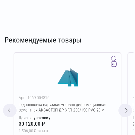
Рекомендуемые товары
Арт.: 1069.004816
А
Гидрошпонка наружная угловая деформационная
Г
ремонтная АКВАСТОП ДР-УГЛ-250/150 PVC 20 м
р
Цена за упаковку
Ц
30 120,00 ₽
2
1 506,00 ₽ за м.п.
1