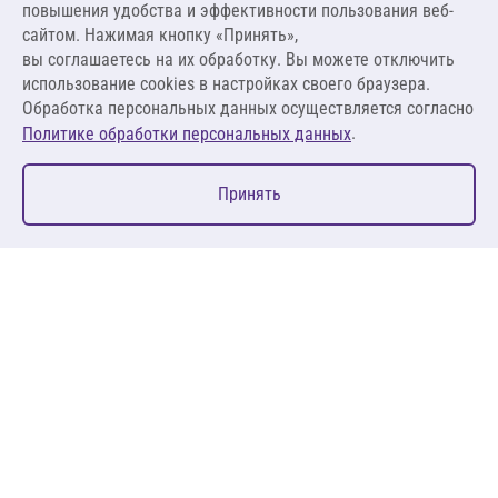
повышения удобства и эффективности пользования веб-
1 980,00 ₽ за м.п.
сайтом. Нажимая кнопку «Принять»,
вы соглашаетесь на их обработку. Вы можете отключить
В корзину
использование cookies в настройках своего браузера.
Обработка персональных данных осуществляется согласно
.
Политике обработки персональных данных
0
Принять
Главная
Избранное
Корзина
Каталог
127083, Москва, ул. 8 Марта, д. 1, стр.12, пом. 4/31
Пн-Пт: 09:00-18:00