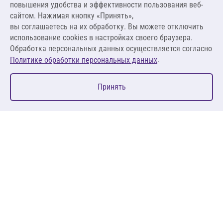
повышения удобства и эффективности пользования веб-
1 980,00 ₽ за м.п.
сайтом. Нажимая кнопку «Принять»,
вы соглашаетесь на их обработку. Вы можете отключить
В корзину
использование cookies в настройках своего браузера.
Обработка персональных данных осуществляется согласно
.
Политике обработки персональных данных
0
Принять
Главная
Избранное
Корзина
Каталог
127083, Москва, ул. 8 Марта, д. 1, стр.12, пом. 4/31
Пн-Пт: 09:00-18:00