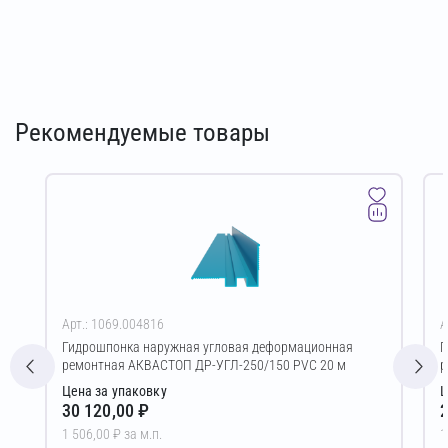
Рекомендуемые товары
Арт.: 1069.004816
А
Гидрошпонка наружная угловая деформационная
Г
ремонтная АКВАСТОП ДР-УГЛ-250/150 PVC 20 м
р
Цена за упаковку
Ц
30 120,00 ₽
2
1 506,00 ₽ за м.п.
1