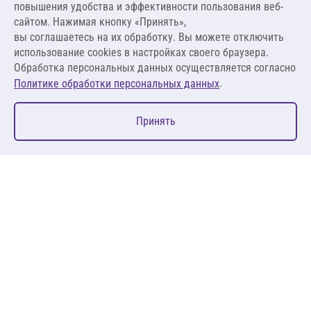
повышения удобства и эффективности пользования веб-
1 980,00 ₽ за м.п.
сайтом. Нажимая кнопку «Принять»,
вы соглашаетесь на их обработку. Вы можете отключить
В корзину
использование cookies в настройках своего браузера.
Обработка персональных данных осуществляется согласно
.
Политике обработки персональных данных
0
Принять
Главная
Избранное
Корзина
Каталог
127083, Москва, ул. 8 Марта, д. 1, стр.12, пом. 4/31
Пн-Пт: 09:00-18:00