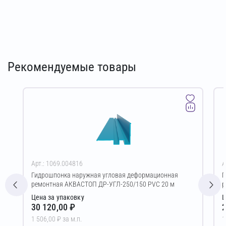
Рекомендуемые товары
Арт.: 1069.004816
А
Гидрошпонка наружная угловая деформационная
Г
ремонтная АКВАСТОП ДР-УГЛ-250/150 PVC 20 м
р
Цена за упаковку
Ц
30 120,00 ₽
2
1 506,00 ₽ за м.п.
1