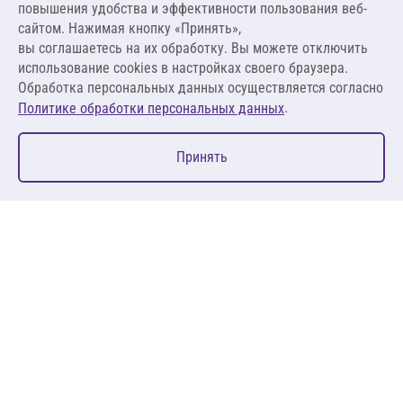
повышения удобства и эффективности пользования веб-
1 980,00 ₽ за м.п.
сайтом. Нажимая кнопку «Принять»,
вы соглашаетесь на их обработку. Вы можете отключить
В корзину
использование cookies в настройках своего браузера.
Обработка персональных данных осуществляется согласно
.
Политике обработки персональных данных
0
Принять
Главная
Избранное
Корзина
Каталог
127083, Москва, ул. 8 Марта, д. 1, стр.12, пом. 4/31
Пн-Пт: 09:00-18:00