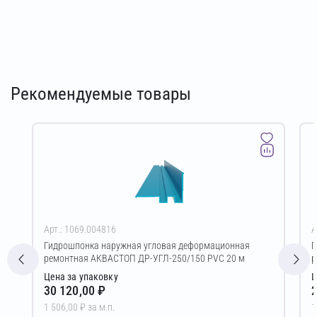
Рекомендуемые товары
Арт.: 1069.004816
А
Гидрошпонка наружная угловая деформационная
Г
ремонтная АКВАСТОП ДР-УГЛ-250/150 PVC 20 м
р
Цена за упаковку
Ц
30 120,00 ₽
2
1 506,00 ₽ за м.п.
1