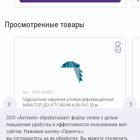
Просмотренные товары
Арт.: 1060.004807
Гидрошпонка наружная угловая деформационная
АКВАСТОП ДО-УГЛ-180/40-6/30 PVC 20 м
Цена за упаковку
ООО «Антхилл» обрабатывает файлы cookie c целью
39 600,00 ₽
повышения удобства и эффективности пользования веб-
1 980,00 ₽ за м.п.
сайтом. Нажимая кнопку «Принять»,
вы соглашаетесь на их обработку. Вы можете отключить