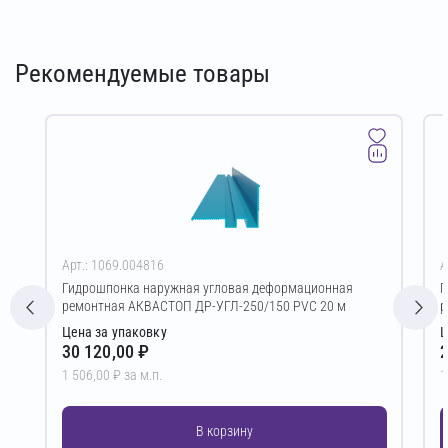
Рекомендуемые товары
Арт.: 1069.004816
А
Гидрошпонка наружная угловая деформационная
Г
ремонтная АКВАСТОП ДР-УГЛ-250/150 PVC 20 м
р
Цена за упаковку
Ц
30 120,00 ₽
2
1 506,00 ₽ за м.п.
1
В корзину