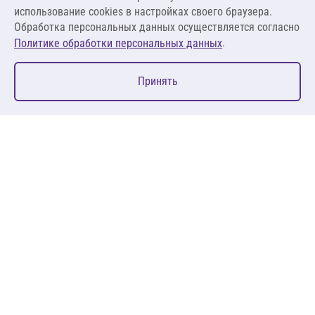
В корзину
использование cookies в настройках своего браузера.
Обработка персональных данных осуществляется согласно
.
Политике обработки персональных данных
0
Принять
Главная
Избранное
Корзина
Каталог
127083, Москва, ул. 8 Марта, д. 1, стр.12, пом. 4/31
Пн-Пт: 09:00-18:00
+7 (495) 080 08 68