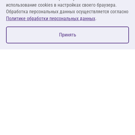
В корзину
использование cookies в настройках своего браузера.
Обработка персональных данных осуществляется согласно
.
Политике обработки персональных данных
0
Принять
Главная
Избранное
Корзина
Каталог
127083, Москва, ул. 8 Марта, д. 1, стр.12, пом. 4/31
Пн-Пт: 09:00-18:00
+7 (495) 080 08 68