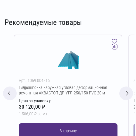
Рекомендуемые товары
Арт.: 1069.004816
А
Гидрошпонка наружная угловая деформационная
Г
ремонтная АКВАСТОП ДР-УГЛ-250/150 PVC 20 м
р
Цена за упаковку
Ц
30 120,00 ₽
2
1 506,00 ₽ за м.п.
1
В корзину