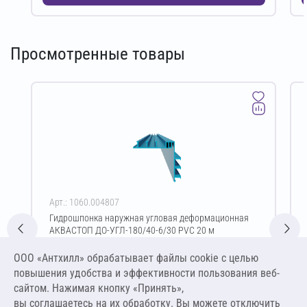
Просмотренные товары
Арт.: 1060.004807
Гидрошпонка наружная угловая деформационная
АКВАСТОП ДО-УГЛ-180/40-6/30 PVC 20 м
Цена за упаковку
ООО «Антхилл» обрабатывает файлы cookie c целью
39 600,00 ₽
повышения удобства и эффективности пользования веб-
1 980,00 ₽ за м.п.
сайтом. Нажимая кнопку «Принять»,
вы соглашаетесь на их обработку. Вы можете отключить