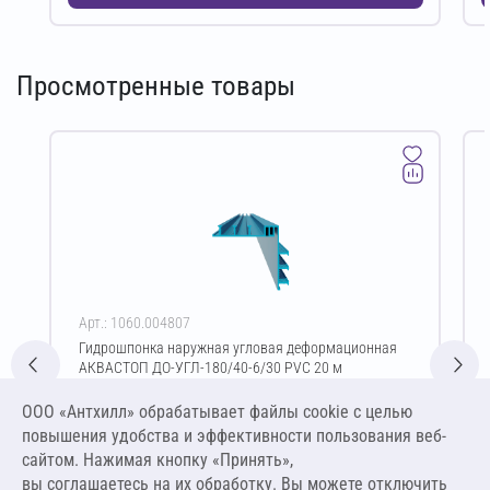
Просмотренные товары
Арт.: 1060.004807
Гидрошпонка наружная угловая деформационная
АКВАСТОП ДО-УГЛ-180/40-6/30 PVC 20 м
Цена за упаковку
ООО «Антхилл» обрабатывает файлы cookie c целью
39 600,00 ₽
повышения удобства и эффективности пользования веб-
1 980,00 ₽ за м.п.
сайтом. Нажимая кнопку «Принять»,
вы соглашаетесь на их обработку. Вы можете отключить