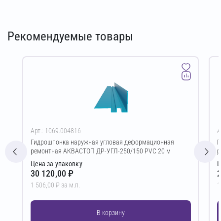
Рекомендуемые товары
Арт.: 1069.004816
А
Гидрошпонка наружная угловая деформационная
Г
ремонтная АКВАСТОП ДР-УГЛ-250/150 PVC 20 м
р
Цена за упаковку
Ц
30 120,00 ₽
2
1 506,00 ₽ за м.п.
1
В корзину