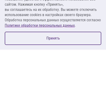
1,10 ₽ за мл
сайтом. Нажимая кнопку «Принять»,
вы соглашаетесь на их обработку. Вы можете отключить
В корзину
использование cookies в настройках своего браузера.
Обработка персональных данных осуществляется согласно
.
Политике обработки персональных данных
0
Принять
Главная
Избранное
Корзина
Каталог
127083, Москва, ул. 8 Марта, д. 1, стр.12, пом. 4/31
Пн-Пт: 09:00-18:00