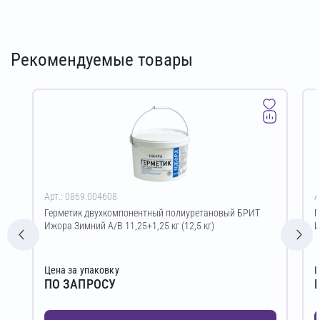
Рекомендуемые товары
Арт.: 0869.004608
А
Герметик двухкомпонентный полиуретановый БРИТ
Г
Ижора Зимний A/B 11,25+1,25 кг (12,5 кг)
И
Цена за упаковку
Ц
ПО ЗАПРОСУ