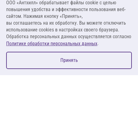
ООО «Антхилл» обрабатывает файлы cookie c целью
6 400,90 ₽
повышения удобства и эффективности пользования веб-
2 133,63 ₽ за л
сайтом. Нажимая кнопку «Принять»,
вы соглашаетесь на их обработку. Вы можете отключить
В корзину
использование cookies в настройках своего браузера.
Обработка персональных данных осуществляется согласно
.
Политике обработки персональных данных
0
Принять
Главная
Избранное
Корзина
Каталог
127083, Москва, ул. 8 Марта, д. 1, стр.12, пом. 4/31